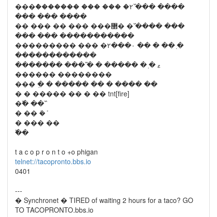
���ް������� ��� ��� �۲߰ ��� ����
��� ��� ����
�� ��� �� ��� ���޲� �߰ ���� ���
��� ��� �����������
��������� ��� �۲���۰ �� � ��߲ �
������������
������� ��� ߰� � ����� � ߲� ޱ
������ ��������
��� ߲� � ����� �� � ���� ��
� � ����� �� � �� tnt[fire]
�߰� �� ߰
� �� ܰ� ܰ
� ��� ��
߰��
t a c o p r o n t o +o phigan
telnet://tacopronto.bbs.io
0401
---
� Synchronet � TIRED of waiting 2 hours for a taco? GO
TO TACOPRONTO.bbs.io