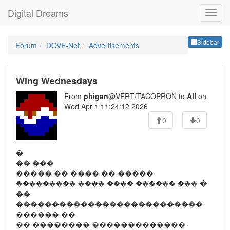
Digital Dreams
Sideb
Sidebar
Forum
DOVE-Net
Advertisements
Wing Wednesdays
From
phigan
@VERT/TACOPRON to
All
on
Wed Apr 1 11:24:12 2026
0
0
�
�� ���
����� �� ���� �� �����
�ܰ�������� ���� ���� ������ ��� ߲�
��
��������������������������
������ ��
�� �������� �������������۰